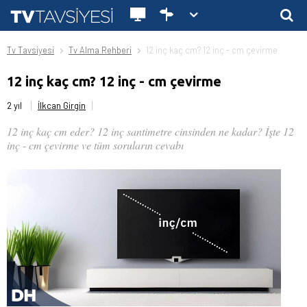
Tv Tavsiyesi
Tv Alma Rehberi
12 inç kaç cm? 12 inç - cm çevirme
12 inç kaç cm? 12 inç - cm çevirme
2 yıl
İlkcan Girgin
12 inç kaç cm eder? 12 inç santimetre cinsinden ne kadar? İşte 12
inç - cm çevirme ve tüm soruların cevabı