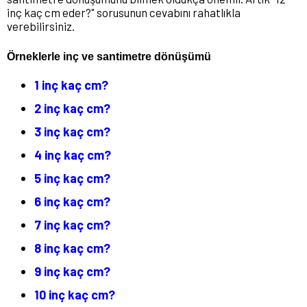
inç kaç cm eder?" sorusunun cevabını rahatlıkla
verebilirsiniz.
Örneklerle inç ve santimetre dönüşümü
1 inç kaç cm?
2 inç kaç cm?
3 inç kaç cm?
4 inç kaç cm?
5 inç kaç cm?
6 inç kaç cm?
7 inç kaç cm?
8 inç kaç cm?
9 inç kaç cm?
10 inç kaç cm?