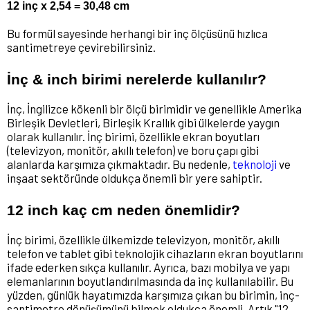
12 inç x 2,54 = 30,48 cm
Bu formül sayesinde herhangi bir inç ölçüsünü hızlıca
santimetreye çevirebilirsiniz.
İnç & inch birimi nerelerde kullanılır?
İnç, İngilizce kökenli bir ölçü birimidir ve genellikle Amerika
Birleşik Devletleri, Birleşik Krallık gibi ülkelerde yaygın
olarak kullanılır. İnç birimi, özellikle ekran boyutları
(televizyon, monitör, akıllı telefon) ve boru çapı gibi
alanlarda karşımıza çıkmaktadır. Bu nedenle,
teknoloji
ve
inşaat sektöründe oldukça önemli bir yere sahiptir.
12 inch kaç cm neden önemlidir?
İnç birimi, özellikle ülkemizde televizyon, monitör, akıllı
telefon ve tablet gibi teknolojik cihazların ekran boyutlarını
ifade ederken sıkça kullanılır. Ayrıca, bazı mobilya ve yapı
elemanlarının boyutlandırılmasında da inç kullanılabilir. Bu
yüzden, günlük hayatımızda karşımıza çıkan bu birimin, inç-
santimetre dönüşümünü bilmek oldukça önemli. Artık "12