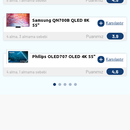
5 alma, 1 almama sebebi
Samsung QN700B QLED 8K
Karşılaştır
55"
Puanımız
3,9
4 alma, 3 almama sebebi
Philips OLED707 OLED 4K 55"
Karşılaştır
Puanımız
4,6
4 alma, 1 almama sebebi