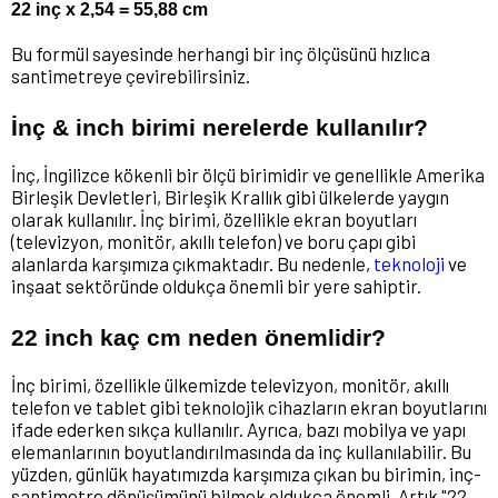
22 inç x 2,54 = 55,88 cm
Bu formül sayesinde herhangi bir inç ölçüsünü hızlıca
santimetreye çevirebilirsiniz.
İnç & inch birimi nerelerde kullanılır?
İnç, İngilizce kökenli bir ölçü birimidir ve genellikle Amerika
Birleşik Devletleri, Birleşik Krallık gibi ülkelerde yaygın
olarak kullanılır. İnç birimi, özellikle ekran boyutları
(televizyon, monitör, akıllı telefon) ve boru çapı gibi
alanlarda karşımıza çıkmaktadır. Bu nedenle,
teknoloji
ve
inşaat sektöründe oldukça önemli bir yere sahiptir.
22 inch kaç cm neden önemlidir?
İnç birimi, özellikle ülkemizde televizyon, monitör, akıllı
telefon ve tablet gibi teknolojik cihazların ekran boyutlarını
ifade ederken sıkça kullanılır. Ayrıca, bazı mobilya ve yapı
elemanlarının boyutlandırılmasında da inç kullanılabilir. Bu
yüzden, günlük hayatımızda karşımıza çıkan bu birimin, inç-
santimetre dönüşümünü bilmek oldukça önemli. Artık "22