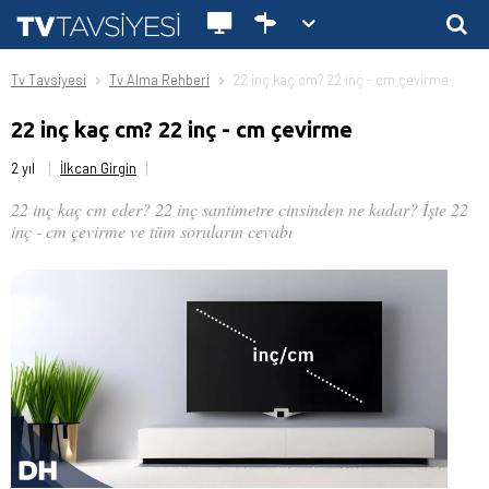
Tv Tavsiyesi
Tv Alma Rehberi
22 inç kaç cm? 22 inç - cm çevirme
22 inç kaç cm? 22 inç - cm çevirme
2 yıl
İlkcan Girgin
22 inç kaç cm eder? 22 inç santimetre cinsinden ne kadar? İşte 22
inç - cm çevirme ve tüm soruların cevabı