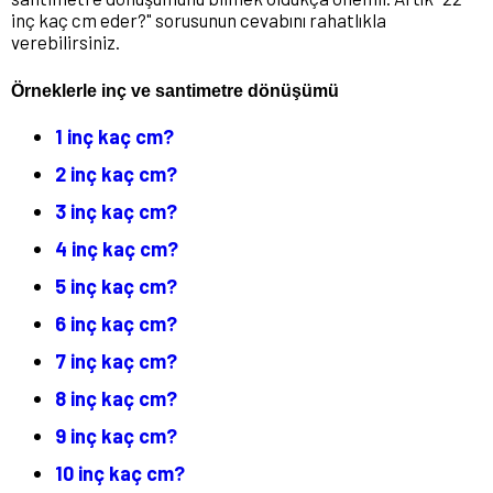
inç kaç cm eder?" sorusunun cevabını rahatlıkla
verebilirsiniz.
Örneklerle inç ve santimetre dönüşümü
1 inç kaç cm?
2 inç kaç cm?
3 inç kaç cm?
4 inç kaç cm?
5 inç kaç cm?
6 inç kaç cm?
7 inç kaç cm?
8 inç kaç cm?
9 inç kaç cm?
10 inç kaç cm?