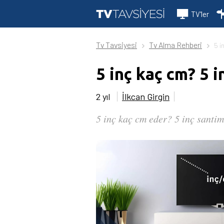
TV'ler
Tv Tavsiyesi
Tv Alma Rehberi
5 i
5 inç kaç cm? 5 
2 yıl
İlkcan Girgin
5 inç kaç cm eder? 5 inç santim