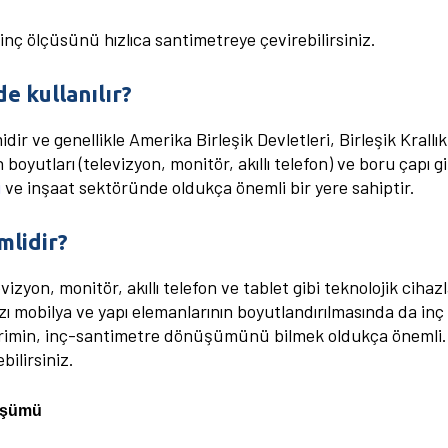
nç ölçüsünü hızlıca santimetreye çevirebilirsiniz.
de kullanılır?
midir ve genellikle Amerika Birleşik Devletleri, Birleşik Krallı
ran boyutları (televizyon, monitör, akıllı telefon) ve boru çapı 
i
ve inşaat sektöründe oldukça önemli bir yere sahiptir.
mlidir?
vizyon, monitör, akıllı telefon ve tablet gibi teknolojik cihaz
azı mobilya ve yapı elemanlarının boyutlandırılmasında da inç
irimin, inç-santimetre dönüşümünü bilmek oldukça önemli. 
bilirsiniz.
nüşümü