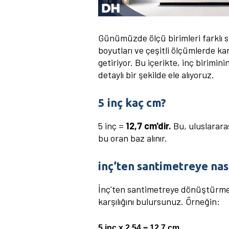
Günümüzde ölçü birimleri farklı si
boyutları ve çeşitli ölçümlerde kar
getiriyor. Bu içerikte, inç birimin
detaylı bir şekilde ele alıyoruz.
5 inç kaç cm?
5 inç =
12,7 cm'dir.
Bu, uluslarara
bu oran baz alınır.
inç’ten santimetreye nası
İnç'ten santimetreye dönüştürme 
karşılığını bulursunuz. Örneğin:
5 inç x 2,54 = 12,7 cm