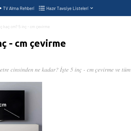
TV Alma Rehberi
Hazır Tavsiye Listeleri
nç kaç cm? 5 inç - cm çevirme
inç - cm çevirme
etre cinsinden ne kadar? İşte 5 inç - cm çevirme ve tüm