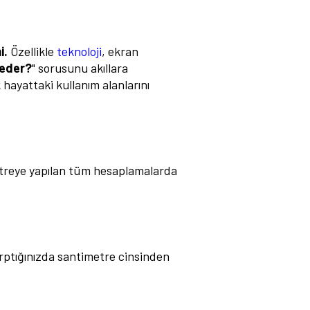
i.
Özellikle
teknoloji
, ekran
 eder?
" sorusunu akıllara
 hayattaki kullanım alanlarını
etreye yapılan tüm hesaplamalarda
arptığınızda santimetre cinsinden