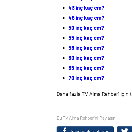
43 inç kaç cm?
48 inç kaç cm?
50 inç kaç cm?
55 inç kaç cm?
58 inç kaç cm?
60 inç kaç cm?
65 inç kaç cm?
70 inç kaç cm?
Daha fazla TV Alma Rehberi için
t
Bu TV Alma Rehberini Paylaşın
Facebook'ta Paylaş