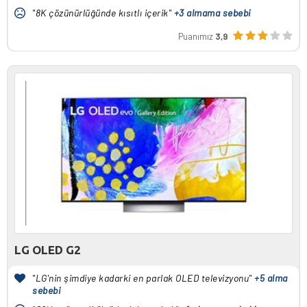
"8K çözünürlüğünde kısıtlı içerik"
+3 almama sebebi
Puanımız
3,9
LG OLED G2
"LG'nin şimdiye kadarki en parlak OLED televizyonu"
+5 alma
sebebi