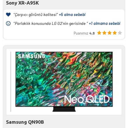
Sony XR-A95K
"Çarpıcı görüntü kalitesi"
+5 alma sebebi
"Parlaklık konusunda LG G2'nin gerisinde "
+1 almama sebebi
Puanımız
4,8
Samsung QN90B