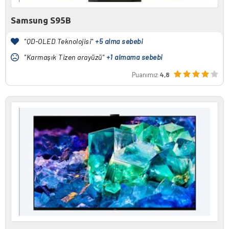
Samsung S95B
"QD-OLED Teknolojisi"
+5 alma sebebi
"Karmaşık Tizen arayüzü"
+1 almama sebebi
Puanımız
4,8