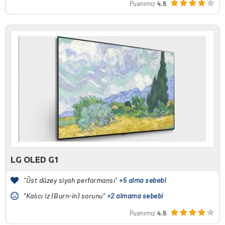
Puanımız
4,5
LG OLED G1
"Üst düzey siyah performansı"
+5 alma sebebi
"Kalıcı iz (Burn-in) sorunu"
+2 almama sebebi
Puanımız
4,5