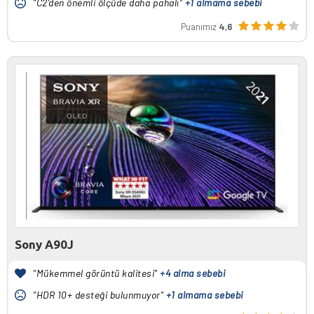
"C2'den önemli ölçüde daha pahalı"
+1 almama sebebi
Puanımız
4,6
Sony A90J
"Mükemmel görüntü kalitesi"
+4 alma sebebi
"HDR 10+ desteği bulunmuyor"
+1 almama sebebi