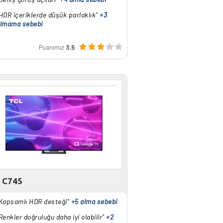
HDR içeriklerde düşük parlaklık"
+3
lmama sebebi
Puanımız
3,5
 C745
Kapsamlı HDR desteği"
+5 alma sebebi
Renkler doğruluğu daha iyi olabilir"
+2