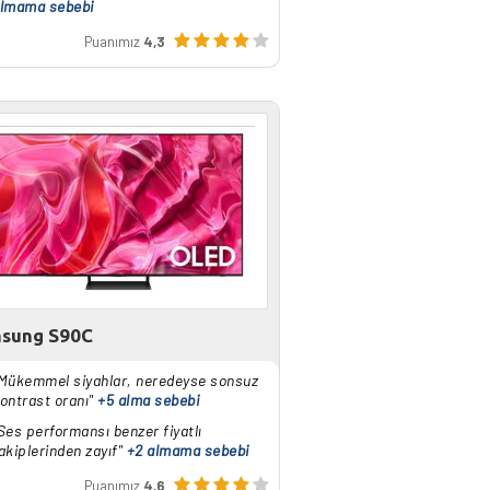
lmama sebebi
Puanımız
4,3
sung S90C
Mükemmel siyahlar, neredeyse sonsuz
ontrast oranı"
+5 alma sebebi
Ses performansı benzer fiyatlı
akiplerinden zayıf"
+2 almama sebebi
Puanımız
4,6