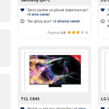
"Derin siyahlar ve yüksek doğal kontrast"
"
+5 alma sebebi
s
"Dar görüş açısı"
+2 almama sebebi
"
a
Puanımız
3,6
TCL C845
LG 
"Parlak ve göz alıcı görüntüler"
+4 alma
"