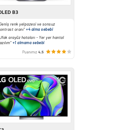
OLED B3
Geniş renk yelpazesi ve sonsuz
ontrast oranı"
+4 alma sebebi
Ufak arayüz hataları - Yer yer hantal
azılım"
+1 almama sebebi
Puanımız
4,5
C3