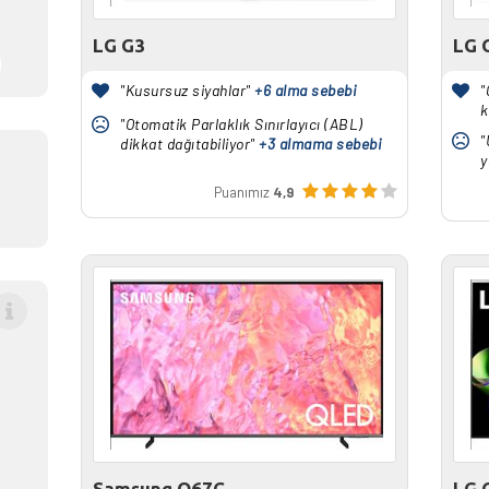
LG G3
LG 
"Kusursuz siyahlar"
+6 alma sebebi
"
k
"Otomatik Parlaklık Sınırlayıcı (ABL)
"
dikkat dağıtabiliyor"
+3 almama sebebi
y
Puanımız
4,9
Samsung Q67C
LG 