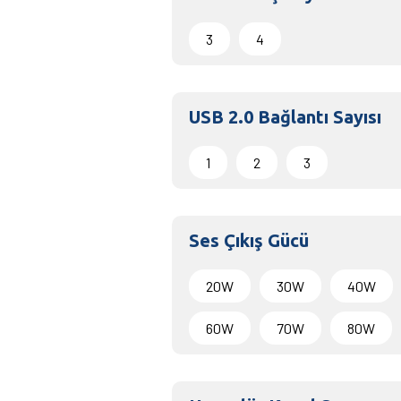
3
4
USB 2.0 Bağlantı Sayısı
1
2
3
Ses Çıkış Gücü
20W
30W
40W
60W
70W
80W