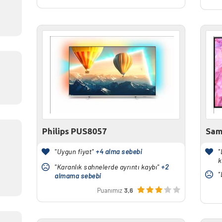
Philips PUS8057
Sam
"Uygun fiyat"
+4 alma sebebi
"
k
"Karanlık sahnelerde ayrıntı kaybı"
+2
"
almama sebebi
Puanımız
3,6