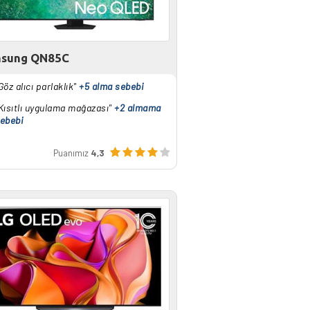
sung QN85C
Göz alıcı parlaklık"
+5 alma sebebi
Kısıtlı uygulama mağazası"
+2 almama
ebebi
Puanımız
4,3