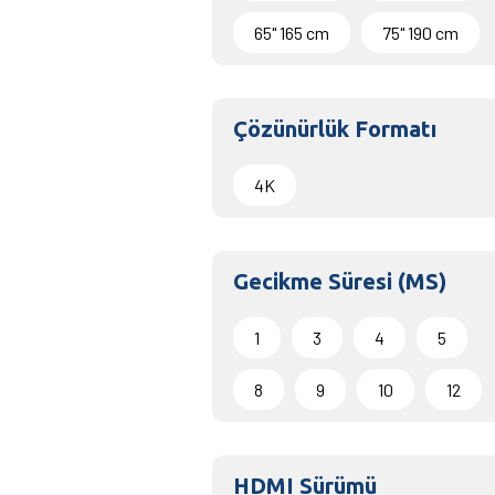
65" 165 cm
75" 190 cm
Çözünürlük Formatı
4K
Gecikme Süresi (MS)
1
3
4
5
8
9
10
12
HDMI Sürümü