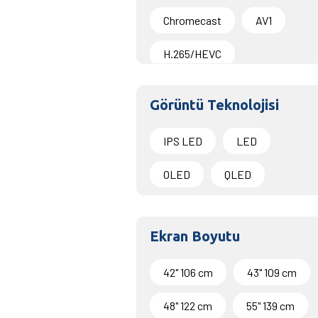
Chromecast
AV1
H.265/HEVC
Görüntü Teknolojisi
IPS LED
LED
OLED
QLED
Ekran Boyutu
42" 106 cm
43" 109 cm
48" 122 cm
55" 139 cm