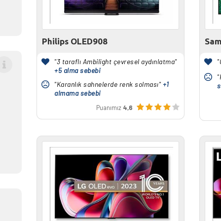
Philips OLED908
Sam
"3 taraflı Ambilight çevresel aydınlatma"
"
+5 alma sebebi
"
"Karanlık sahnelerde renk solması"
+1
s
almama sebebi
Puanımız
4,6