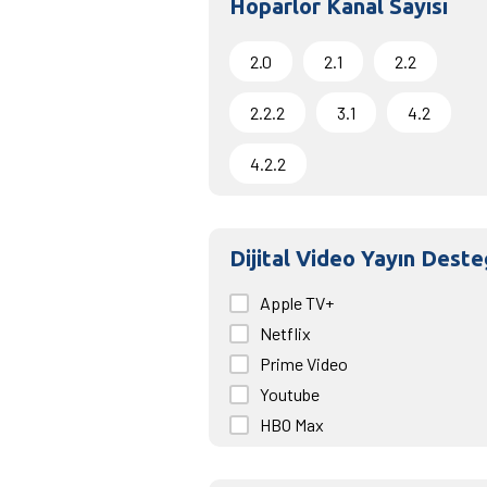
Hoparlör Kanal Sayısı
2.0
2.1
2.2
2.2.2
3.1
4.2
4.2.2
Dijital Video Yayın Deste
Apple TV+
Netflix
Prime Video
Youtube
HBO Max
Disney+
Blu