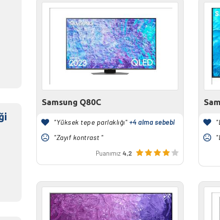
Samsung Q80C
Sam
ği
"Yüksek tepe parlaklığı"
+4 alma sebebi
"
"Zayıf kontrast "
"
Puanımız
4,2