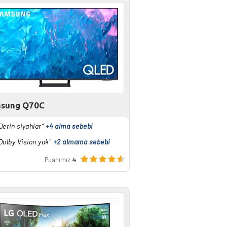
sung Q70C
Derin siyahlar"
+4 alma sebebi
Dolby Vision yok"
+2 almama sebebi
Puanımız
4