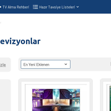
TV Alma Rehberi
Hazır Tavsiye Listeleri
r
levizyonlar
zle