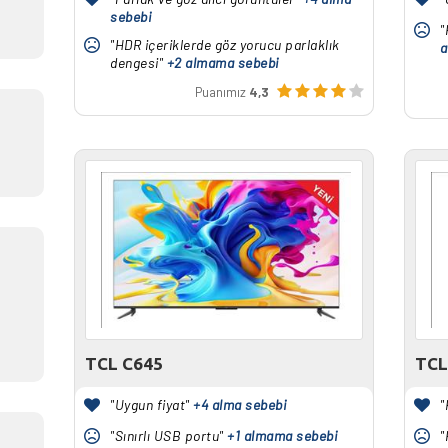
sebebi
"
"HDR içeriklerde göz yorucu parlaklık
a
dengesi"
+2 almama sebebi
Puanımız
4,3
TCL C645
TCL
"Uygun fiyat"
+4 alma sebebi
"
"Sınırlı USB portu"
+1 almama sebebi
"