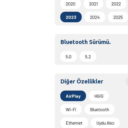
2020
2021
2022
2023
2024
2025
Bluetooth Sürümü.
5.0
5.2
Diğer Özellikler
AirPlay
HGiG
Wi-Fi
Bluetooth
Ethernet
Uydu Alıcı