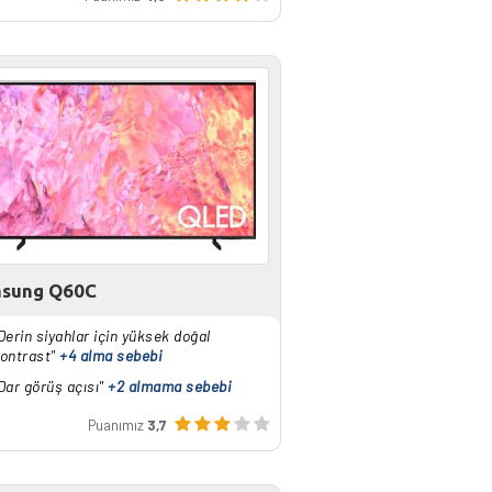
sung Q60C
Derin siyahlar için yüksek doğal
ontrast"
+4 alma sebebi
Dar görüş açısı"
+2 almama sebebi
Puanımız
3,7