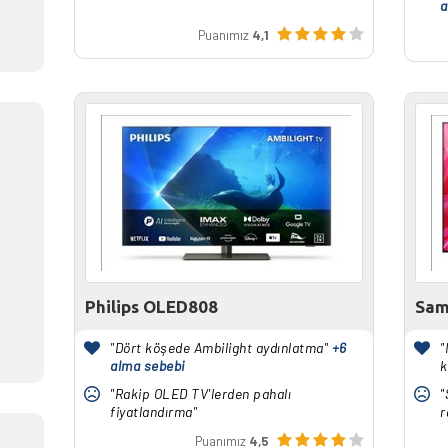
a
Puanımız
4,1
Philips OLED808
Sam
"Dört köşede Ambilight aydınlatma"
+6
"
alma sebebi
k
"Rakip OLED TV'lerden pahalı
"
fiyatlandırma"
r
Puanımız
4,5