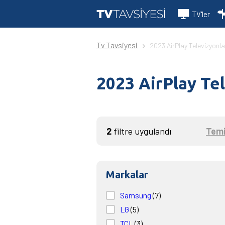
TV'ler
Tv Tavsiyesi
2023 AirPlay Televizyonla
2023 AirPlay Te
2
filtre uygulandı
Temi
Markalar
Samsung
(7)
LG
(5)
TCL
(3)