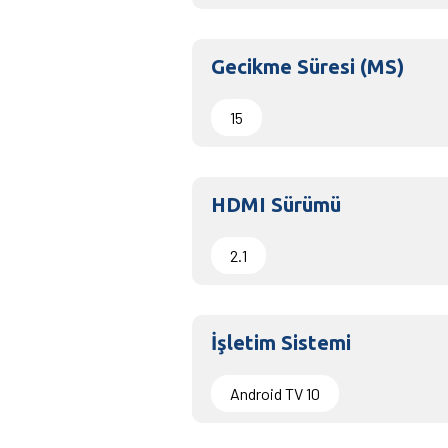
Gecikme Süresi (MS)
15
HDMI Sürümü
2.1
İşletim Sistemi
Android TV 10