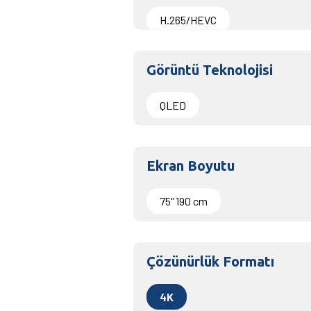
H.265/HEVC
Görüntü Teknolojisi
QLED
Ekran Boyutu
75" 190 cm
Çözünürlük Formatı
4K