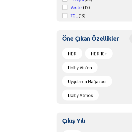
Vestel
(17)
TCL
(13)
Sony
(9)
Beko
(3)
Öne Çıkan Özellikler
Toshiba
(3)
Grundig
(2)
HDR
HDR 10+
Xioami
(1)
JVC
(1)
Dolby Vision
Uygulama Mağazası
Dolby Atmos
Çıkış Yılı