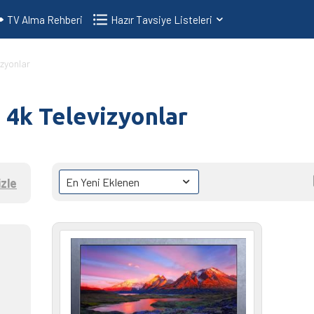
TV Alma Rehberi
Hazır Tavsiye Listeleri
izyonlar
 4k Televizyonlar
zle