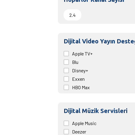
2.4
Dijital Video Yayın Deste
Apple TV+
Blu
Disney+
Exxen
HBO Max
Netflix
Prime Video
Dijital Müzik Servisleri
Puhu
Turkcell TV+
Apple Music
Youtube
Deezer