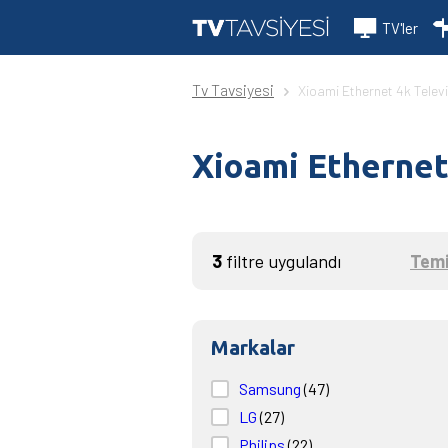
TV'ler
Tv Tavsiyesi
Xioami Ethernet 4k Telev
Xioami Ethernet
3
filtre uygulandı
Temi
Markalar
Samsung
(47)
LG
(27)
Philips
(22)