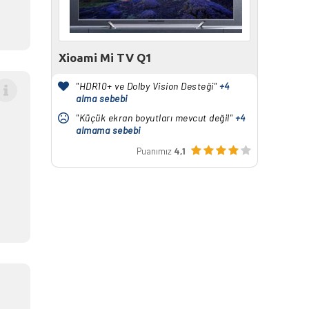
Xioami Mi TV Q1
"HDR10+ ve Dolby Vision Desteği"
+4
alma sebebi
"Küçük ekran boyutları mevcut değil"
+4
almama sebebi
Puanımız
4,1