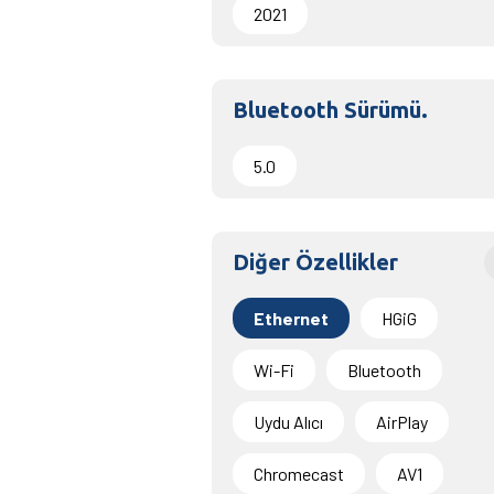
2021
Bluetooth Sürümü.
5.0
Diğer Özellikler
Ethernet
HGiG
Wi-Fi
Bluetooth
Uydu Alıcı
AirPlay
Chromecast
AV1