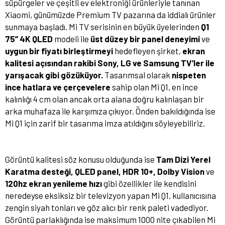
süpürgeler ve çeşitli ev elektroniği ürünleriyle tanınan
Xiaomi, günümüzde Premium TV pazarına da iddialı ürünler
sunmaya başladı. Mi TV serisinin en büyük üyelerinden
Q1
75” 4K QLED
modeli ile
üst düzey bir panel deneyimi
ve
uygun bir fiyatı birleştirmeyi
hedefleyen şirket,
ekran
kalitesi açısından rakibi Sony, LG ve Samsung TV’ler ile
yarışacak gibi gözüküyor.
Tasarımsal olarak
nispeten
ince hatlara ve çerçevelere
sahip olan Mi Q1, en ince
kalınlığı 4 cm olan ancak orta alana doğru kalınlaşan bir
arka muhafaza ile karşımıza çıkıyor. Önden bakıldığında ise
Mi Q1 için zarif bir tasarıma imza atıldığını söyleyebiliriz.
Görüntü kalitesi söz konusu olduğunda ise
Tam Dizi Yerel
Karatma desteği, QLED panel, HDR 10+, Dolby Vision
ve
120hz ekran yenileme hızı
gibi özellikler ile kendisini
neredeyse eksiksiz bir televizyon yapan Mi Q1, kullanıcısına
zengin siyah tonları ve göz alıcı bir renk paleti vadediyor.
Görüntü parlaklığında ise maksimum 1000 nite çıkabilen Mi