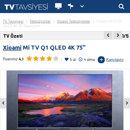
TV Tavsiyesi
Televizyonlar
Xioami Televizyonlar
Xioami Mi TV Q1
QLED 4K 75'' Televizyon
TV Özeti
1/5
Xioami
Mi TV Q1 QLED 4K 75''
Puanımız
4,1
5 al
4 alma
Karşılaştır