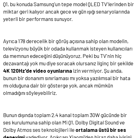
Q1, bu konuda Samsung'un tepe model QLED TV'lerinden bir
miktar geri kalıyor ancak gece ve gün ışığı senaryolarında
yeterli bir performans sunuyor.
Ayrıca 178 derecelik bir görüş açısına sahip olan modelin,
televizyonu büyük bir odada kullanmak isteyen kullanıcıları
da memnun edeceğini düşünüyoruz. Peki bu TV'nin hiç
dezavantajı yok mu diye soracak olursanız ilginç bir şekilde
4K 120Hz'de video oyunlarına
izin vermiyor. Şu anda,
bunun bir donanım sınırlaması mı yoksa yazılımsal bir hata
mı olduğuna dair bir gösterge yok, ancak mümkün
olmadığını söyleyebiliriz.
Bunun dışında toplam 2.4 kanal toplam 30W gücünde bir
ses kurulumuna sahip olan Mi Q1, Dolby Digital Sound ve
Dolby Atmos ses teknolojileri ile
ortalama üstü bir ses
deneyimi
vadediyor. Açıkcası Xiaomi'den biraz daha iyisini