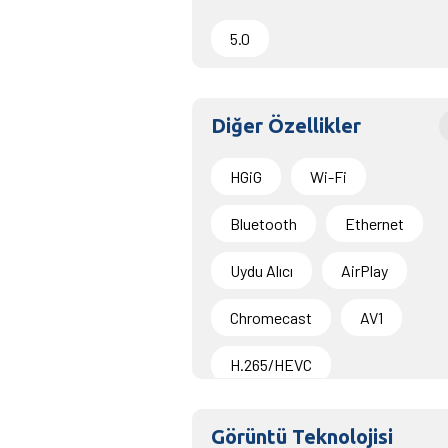
5.0
Diğer Özellikler
HGiG
Wi-Fi
Bluetooth
Ethernet
Uydu Alıcı
AirPlay
Chromecast
AV1
H.265/HEVC
Görüntü Teknolojisi