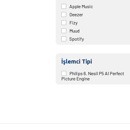
Turkcell TV+
Apple Music
Youtube
Deezer
beIN Connect
Fizy
Muud
Spotify
Tidal
Youtube Müzik
İşlemci Tipi
Philips 6. Nesil P5 AI Perfect
Picture Engine