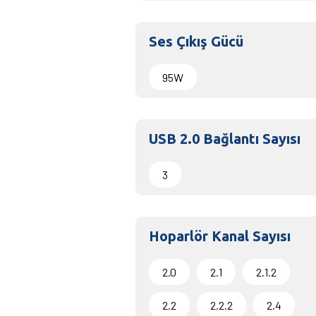
Ses Çıkış Gücü
95W
USB 2.0 Bağlantı Sayısı
3
Hoparlör Kanal Sayısı
2.0
2.1
2.1.2
2.2
2.2.2
2.4