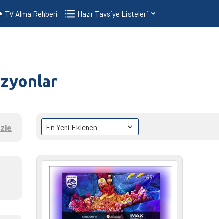
TV Alma Rehberi
Hazır Tavsiye Listeleri
izyonlar
zle