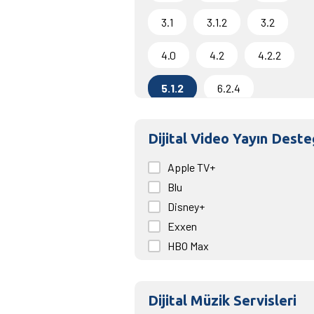
3.1
3.1.2
3.2
4.0
4.2
4.2.2
5.1.2
6.2.4
Dijital Video Yayın Deste
Apple TV+
Blu
Disney+
Exxen
HBO Max
Netflix
Prime Video
Dijital Müzik Servisleri
Puhu