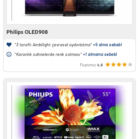
Philips OLED908
"3 taraflı Ambilight çevresel aydınlatma"
+5 alma sebebi
"Karanlık sahnelerde renk solması"
+1 almama sebebi
Puanımız
4,6