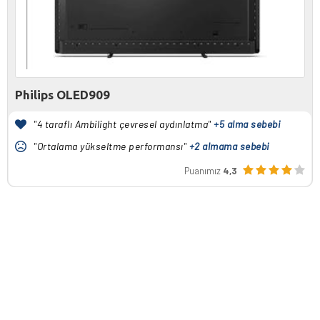
Philips OLED909
"4 taraflı Ambilight çevresel aydınlatma"
+5 alma sebebi
"Ortalama yükseltme performansı"
+2 almama sebebi
Puanımız
4,3