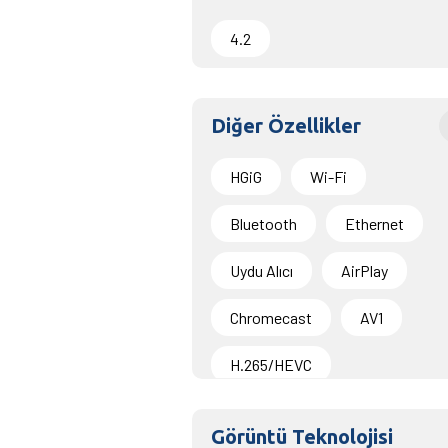
4.2
Diğer Özellikler
HGiG
Wi-Fi
Bluetooth
Ethernet
Uydu Alıcı
AirPlay
Chromecast
AV1
H.265/HEVC
Görüntü Teknolojisi