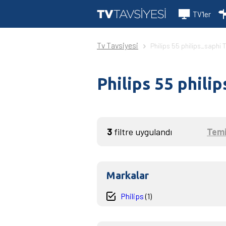
TV'ler
Tv Tavsiyesi
Philips 55 philips_saphi 
Philips 55 phili
3
filtre uygulandı
Temi
Markalar
Philips
(1)