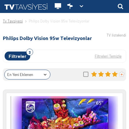
Tv Tavsiyesi
Philips Dolby Vision 95w Televizyonlar
TV listelendi
Philips Dolby Vision 95w Televizyonlar
Filtreler
Filtreleri Temizle