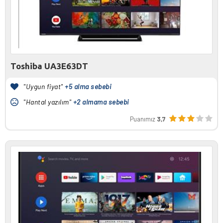
Toshiba UA3E63DT
"Uygun fiyat"
+5 alma sebebi
"Hantal yazılım"
+2 almama sebebi
Puanımız
3,7