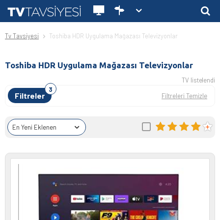
Tv Tavsiyesi
Toshiba HDR Uygulama Mağazası Televizyonlar
Toshiba HDR Uygulama Mağazası Televizyonlar
TV listelendi
Filtreler
Filtreleri Temizle