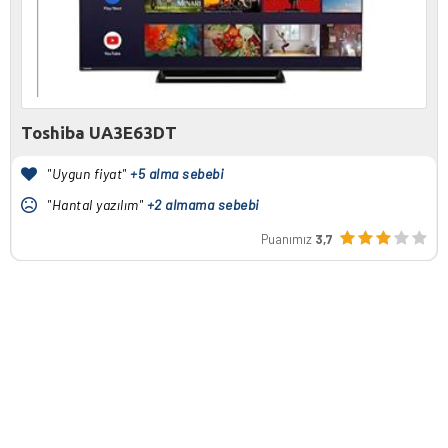
Toshiba UA3E63DT
"Uygun fiyat"
+5 alma sebebi
"Hantal yazılım"
+2 almama sebebi
Puanımız
3,7