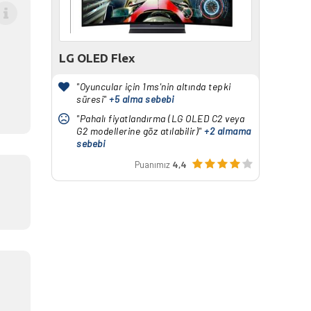
LG OLED Flex
"Oyuncular için 1ms'nin altında tepki
süresi"
+5 alma sebebi
"Pahalı fiyatlandırma (LG OLED C2 veya
G2 modellerine göz atılabilir)"
+2 almama
sebebi
Puanımız
4,4