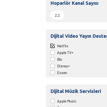
Hoparlör Kanal Sayısı
2.2
Dijital Video Yayın Deste
Netflix
Apple TV+
Blu
Disney+
Exxen
HBO Max
Prime Video
Dijital Müzik Servisleri
Puhu
Youtube
Apple Music
beIN Connect