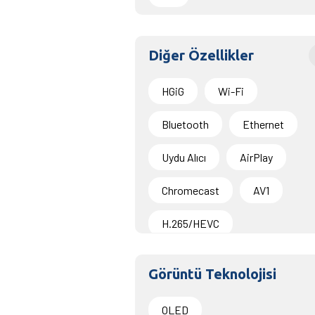
Diğer Özellikler
HGiG
Wi-Fi
Bluetooth
Ethernet
Uydu Alıcı
AirPlay
Chromecast
AV1
H.265/HEVC
Görüntü Teknolojisi
OLED