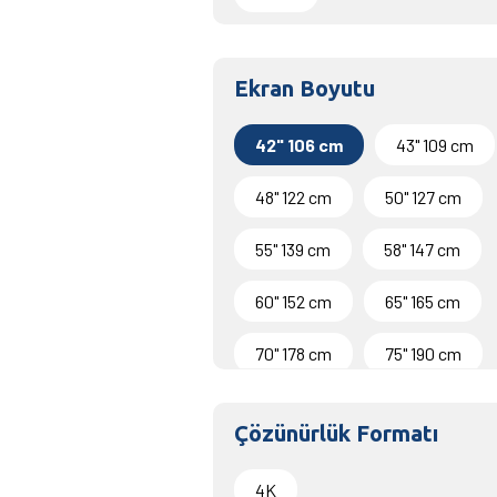
Ekran Boyutu
42" 106 cm
43" 109 cm
48" 122 cm
50" 127 cm
55" 139 cm
58" 147 cm
60" 152 cm
65" 165 cm
70" 178 cm
75" 190 cm
85" 216 cm
Çözünürlük Formatı
4K