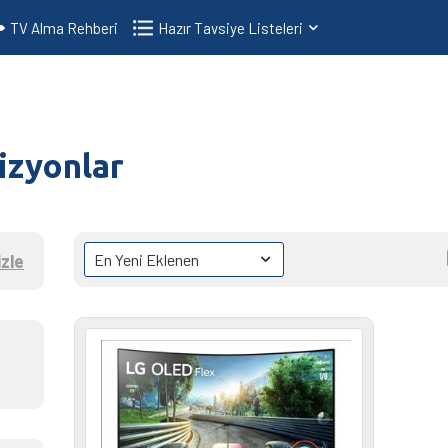
TV Alma Rehberi
Hazır Tavsiye Listeleri
izyonlar
zle