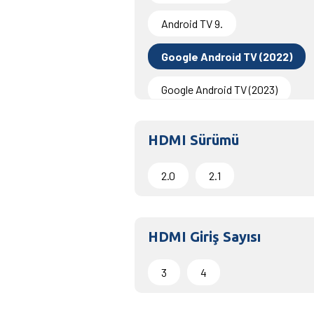
Android TV 9.
Google Android TV (2022)
Google Android TV (2023)
LG WebOS 25
HDMI Sürümü
Philips Saphi
Tizen 4.0
2.0
2.1
Tizen 5.5
Tizen 6.0
Tizen 6.5
Tizen 7.0
HDMI Giriş Sayısı
Tizen 8.0
Tizen 9.0
3
4
Vestel QUI
webOS 22