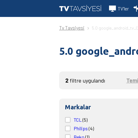
TV'ler
Tv Tavsiyesi
5.0 google_android_tv_(2
5.0 google_andr
2
filtre uygulandı
Temi
Markalar
TCL
(5)
Philips
(4)
Beko
(1)