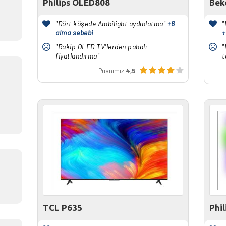
Philips OLED808
Bek
"Dört köşede Ambilight aydınlatma"
+6
"
alma sebebi
+
"Rakip OLED TV'lerden pahalı
"
fiyatlandırma"
t
Puanımız
4,5
TCL P635
Phi