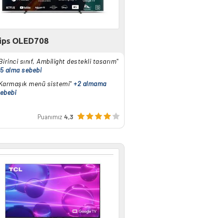
lips OLED708
Birinci sınıf, Ambilight destekli tasarım"
5 alma sebebi
Karmaşık menü sistemi"
+2 almama
ebebi
Puanımız
4,3