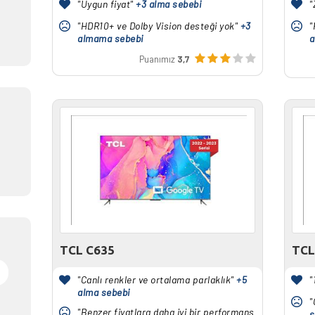
"Uygun fiyat"
+3 alma sebebi
"
"HDR10+ ve Dolby Vision desteği yok"
+3
"
almama sebebi
a
Puanımız
3,7
TCL C635
TCL
"Canlı renkler ve ortalama parlaklık"
+5
"
alma sebebi
"
"Benzer fiyatlara daha iyi bir performans
s