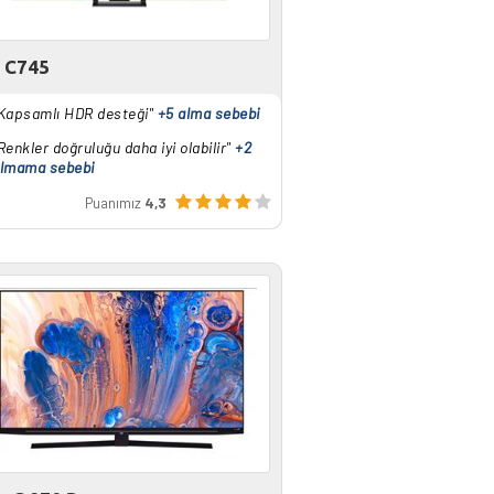
 C745
Kapsamlı HDR desteği"
+5 alma sebebi
Renkler doğruluğu daha iyi olabilir"
+2
lmama sebebi
Puanımız
4,3