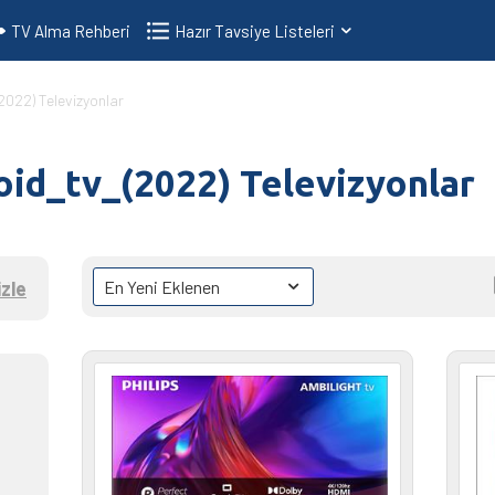
TV Alma Rehberi
Hazır Tavsiye Listeleri
022) Televizyonlar
oid_tv_(2022) Televizyonlar
zle