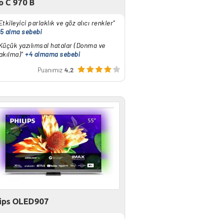
o C 970 B
Etkileyici parlaklık ve göz alıcı renkler"
5 alma sebebi
Küçük yazılımsal hatalar (Donma ve
akılma)"
+4 almama sebebi
Puanımız
4,2
lips OLED907