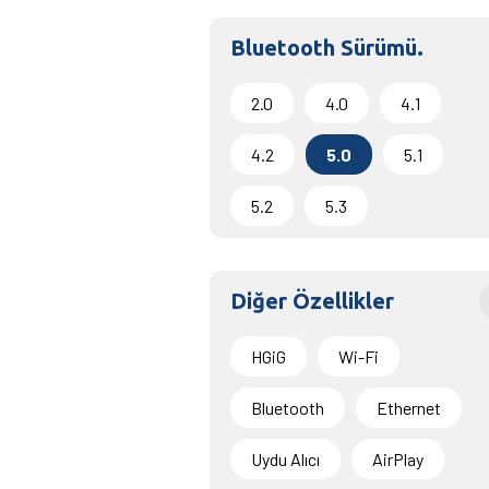
Bluetooth Sürümü.
2.0
4.0
4.1
4.2
5.0
5.1
5.2
5.3
Diğer Özellikler
HGiG
Wi-Fi
Bluetooth
Ethernet
Uydu Alıcı
AirPlay