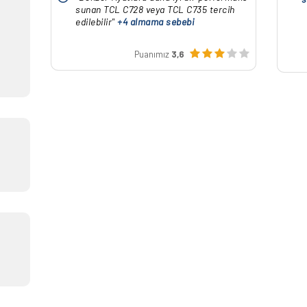
sunan TCL C728 veya TCL C735 tercih
edilebilir"
+4 almama sebebi
Puanımız
3,6