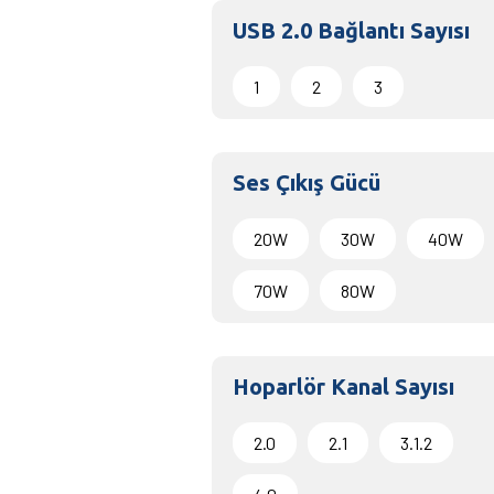
WebOS 23
WebOS 24
USB 2.0 Bağlantı Sayısı
webOS 5
webOS 6
1
2
3
WebOS 7.0
Ses Çıkış Gücü
20W
30W
40W
70W
80W
Hoparlör Kanal Sayısı
2.0
2.1
3.1.2