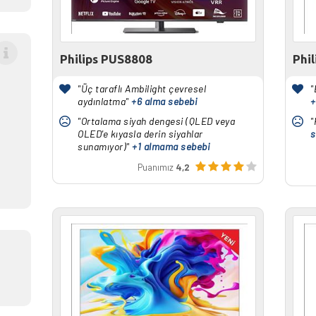
Philips PUS8808
Phi
"Üç taraflı Ambilight çevresel
"
aydınlatma"
+6 alma sebebi
+
"Ortalama siyah dengesi (QLED veya
"
OLED'e kıyasla derin siyahlar
s
sunamıyor)"
+1 almama sebebi
Puanımız
4,2