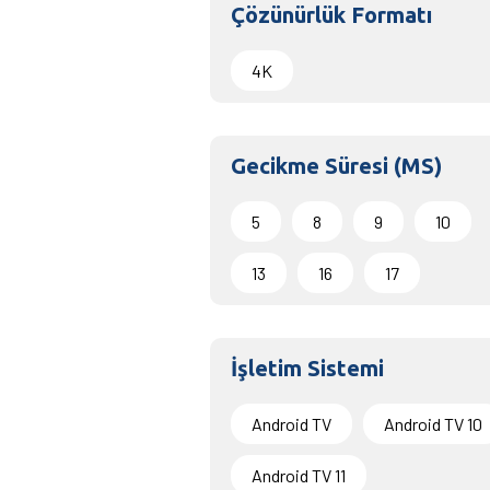
Çözünürlük Formatı
4K
Gecikme Süresi (MS)
5
8
9
10
13
16
17
İşletim Sistemi
Android TV
Android TV 10
Android TV 11