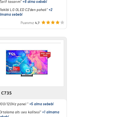
Zarif tasarım"
+6 alma sebebi
Rakibi LG OLED C2'den pahalı"
+2
lmama sebebi
Puanımız
4,7
 C735
100/120Hz panel "
+5 alma sebebi
Ortalama altı ses kalitesi"
+1 almama
ebebi