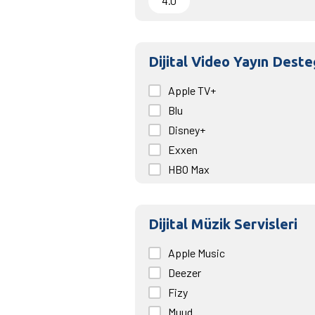
4.0
Dijital Video Yayın Deste
Apple TV+
Blu
Disney+
Exxen
HBO Max
Netflix
Prime Video
Dijital Müzik Servisleri
Puhu
Turkcell TV+
Apple Music
Youtube
Deezer
beIN Connect
Fizy
Muud