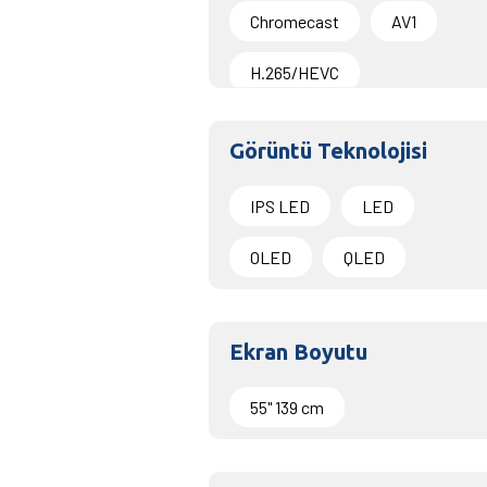
Chromecast
AV1
H.265/HEVC
Görüntü Teknolojisi
IPS LED
LED
OLED
QLED
Ekran Boyutu
55" 139 cm