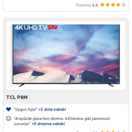
Puanımız
4,2
TCL P8M
"Uygun fiyat"
+5 alma sebebi
"Arayüzde gezerken donma, kilitlenme gibi yazılımsal
sorunlar"
+6 almama sebebi