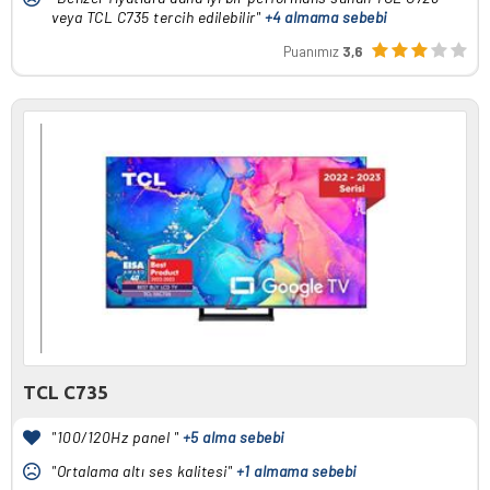
veya TCL C735 tercih edilebilir"
+4 almama sebebi
Puanımız
3,6
TCL C735
"100/120Hz panel "
+5 alma sebebi
"Ortalama altı ses kalitesi"
+1 almama sebebi