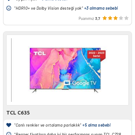
"HDR10+ ve Dolby Vision desteği yok"
+3 almama sebebi
Puanımız
3,7
TCL C635
"Canlı renkler ve ortalama parlaklık"
+5 alma sebebi
"Benzer fiyatlara daha iyi bir performans sunan TCL C728