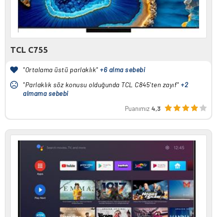
TCL C755
"Ortalama üstü parlaklık"
+6 alma sebebi
"Parlaklık söz konusu olduğunda TCL C845'ten zayıf"
+2
almama sebebi
Puanımız
4,3