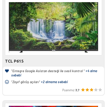
TCL P615
"Entegre Google Asistan desteği ile sesli kontrol "
+4 alma
sebebi
"Zayıf görüş açıları"
+2 almama sebebi
Puanımız
3,7