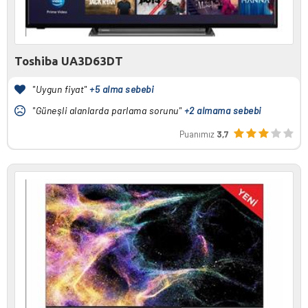
Toshiba UA3D63DT
"Uygun fiyat"
+5 alma sebebi
"Güneşli alanlarda parlama sorunu"
+2 almama sebebi
Puanımız
3,7