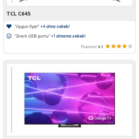
TCL C645
"Uygun fiyat"
+4 alma sebebi
"Sınırlı USB portu"
+1 almama sebebi
Puanımız
4,1