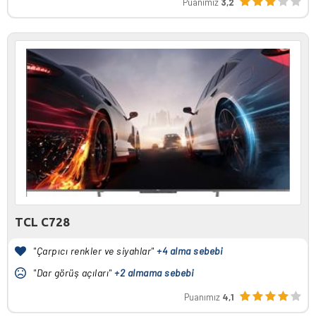
Puanımız
3,2
TCL C728
"Çarpıcı renkler ve siyahlar"
+4 alma sebebi
"Dar görüş açıları"
+2 almama sebebi
Puanımız
4,1