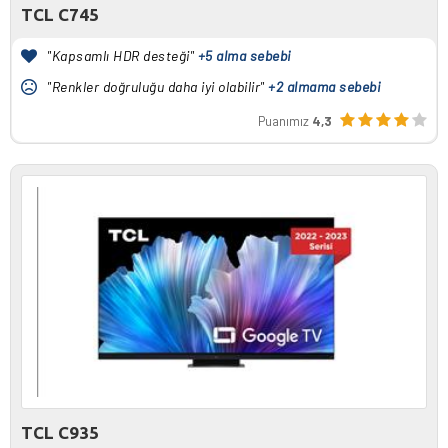
TCL C745
"Kapsamlı HDR desteği"
+5 alma sebebi
"Renkler doğruluğu daha iyi olabilir"
+2 almama sebebi
Puanımız
4,3
TCL C935