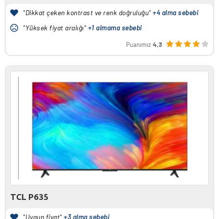
"Dikkat çeken kontrast ve renk doğruluğu"
+4 alma sebebi
"Yüksek fiyat aralığı"
+1 almama sebebi
Puanımız
4,3
TCL P635
"Uygun fiyat"
+3 alma sebebi