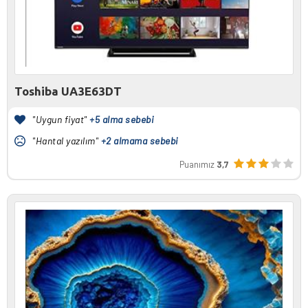
Toshiba UA3E63DT
"Uygun fiyat"
+5 alma sebebi
"Hantal yazılım"
+2 almama sebebi
Puanımız
3,7