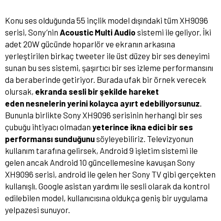
Konu ses olduğunda 55 inçlik model dışındaki tüm XH9096
serisi, Sony’nin
Acoustic Multi Audio
sistemi ile geliyor. İki
adet 20W gücünde hoparlör ve ekranın arkasına
yerleştirilen birkaç tweeter ile üst düzey bir ses deneyimi
sunan bu ses sistemi, şaşırtıcı bir ses izleme performansını
da beraberinde getiriyor. Burada ufak bir örnek verecek
olursak,
ekranda sesli bir şekilde hareket
eden
nesnelerin yerini kolayca ayırt edebiliyorsunuz
.
Bununla birlikte Sony XH9096 serisinin herhangi bir ses
çubuğu ihtiyacı olmadan
yeterince ikna edici bir ses
performansı sunduğunu
söyleyebiliriz. Televizyonun
kullanım tarafına gelirsek, Android 9 işletim sistemi ile
gelen ancak Android 10 güncellemesine kavuşan Sony
XH9096 serisi, android ile gelen her Sony TV gibi gerçekten
kullanışlı. Google asistan yardımı ile sesli olarak da kontrol
edilebilen model, kullanıcısına oldukça geniş bir uygulama
yelpazesi sunuyor.