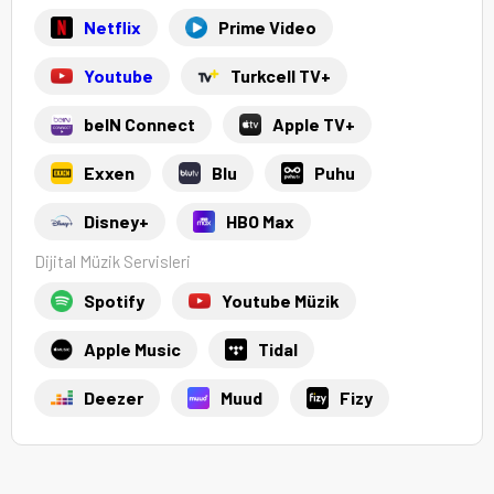
Netflix
Prime Video
Youtube
Turkcell TV+
beIN Connect
Apple TV+
Exxen
Blu
Puhu
Disney+
HBO Max
Dijital Müzik Servisleri
Spotify
Youtube Müzik
Apple Music
Tidal
Deezer
Muud
Fizy