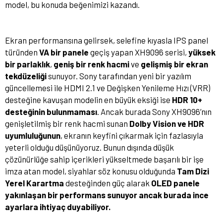
model, bu konuda beğenimizi kazandı.
Ekran performansına gelirsek, selefine kıyasla IPS panel
türünden
VA bir panele
geçiş yapan XH9096 serisi,
yüksek
bir parlaklık
,
geniş bir renk hacmi
ve
gelişmiş bir ekran
tekdüzeliği
sunuyor. Sony tarafından yeni bir yazılım
güncellemesi ile HDMI 2.1 ve Değişken Yenileme Hızı (VRR)
desteğine kavuşan modelin en büyük eksiği ise
HDR 10+
desteğinin bulunmaması
. Ancak burada Sony XH9096’nın
genişletilmiş bir renk hacmi sunan
Dolby Vision ve HDR
uyumluluğunun
, ekranın keyfini çıkarmak için fazlasıyla
yeterli olduğu düşünüyoruz. Bunun dışında düşük
çözünürlüğe sahip içerikleri yükseltmede başarılı bir işe
imza atan model, siyahlar söz konusu olduğunda
Tam Dizi
Yerel Karartma
desteğinden güç alarak
OLED panele
yakınlaşan bir performans
sunuyor ancak burada ince
ayarlara ihtiyaç duyabiliyor.