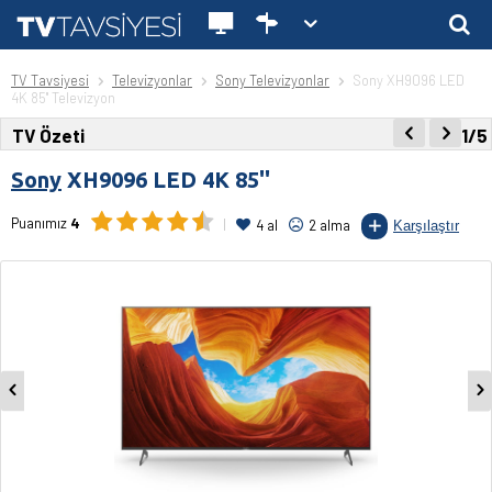
TV Tavsiyesi
Televizyonlar
Sony Televizyonlar
Sony XH9096 LED
4K 85'' Televizyon
TV Özeti
1/5
Sony
XH9096 LED 4K 85''
Puanımız
4
4 al
2 alma
Karşılaştır