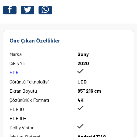
Öne Çıkan Özellikler
Marka
Sony
Çıkış Yılı
2020
HDR
Görüntü Teknolojisi
LED
Ekran Boyutu
85" 216 cm
Çözünürlük Formatı
4K
HDR 10
HDR 10+
Dolby Vision
İşletim Sistemi
Android TV 9.