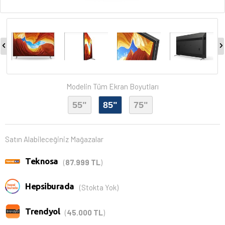
Modelin Tüm Ekran Boyutları
55"
85"
75"
Satın Alabileceğiniz Mağazalar
Teknosa
(
87.999 TL
)
Hepsiburada
(Stokta Yok)
Trendyol
(
45.000 TL
)