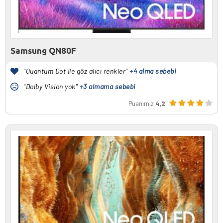
Samsung QN80F
"Quantum Dot ile göz alıcı renkler"
+4 alma sebebi
"Dolby Vision yok"
+3 almama sebebi
Puanımız
4,2