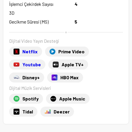
İşlemci Çekirdek Sayısı
4
3D
Gecikme Süresi (MS)
5
Dijital Video Yayın Desteği
Netflix
Prime Video
Youtube
Apple TV+
Disney+
HBO Max
Dijital Müzik Servisleri
Spotify
Apple Music
Tidal
Deezer