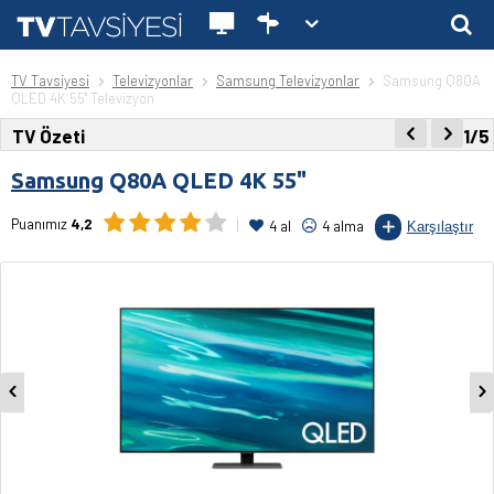
TV Tavsiyesi
Televizyonlar
Samsung Televizyonlar
Samsung Q80A
QLED 4K 55" Televizyon
TV Özeti
1/5
Samsung
Q80A QLED 4K 55"
Puanımız
4,2
4 al
4 alma
Karşılaştır