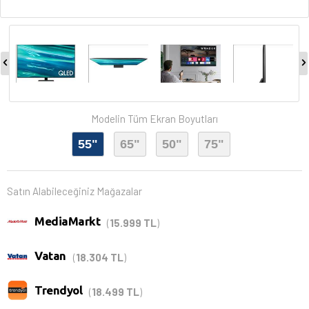
Modelin Tüm Ekran Boyutları
55"
65"
50"
75"
Satın Alabileceğiniz Mağazalar
MediaMarkt
(
15.999 TL
)
Vatan
(
18.304 TL
)
Trendyol
(
18.499 TL
)