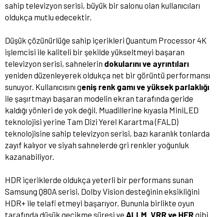
sahip televizyon serisi, büyük bir salonu olan kullanıcıları
oldukça mutlu edecektir.
Düşük çözünürlüğe sahip içerikleri Quantum Processor 4K
işlemcisi ile kaliteli bir şekilde yükseltmeyi başaran
televizyon serisi, sahnelerin
dokularını ve ayrıntıları
yeniden düzenleyerek oldukça net bir görüntü performansı
sunuyor. Kullanıcısını g
eniş renk gamı ve yüksek parlaklığı
ile şaşırtmayı başaran modelin ekran tarafında geride
kaldığı yönleri de yok değil. Muadillerine kıyasla MiniLED
teknolojisi yerine Tam Dizi Yerel Karartma (FALD)
teknolojisine sahip televizyon serisi, bazı karanlık tonlarda
zayıf kalıyor ve siyah sahnelerde gri renkler yoğunluk
kazanabiliyor.
HDR içeriklerde oldukça yeterli bir performans sunan
Samsung Q80A serisi, Dolby Vision desteğinin eksikliğini
HDR+ ile telafi etmeyi başarıyor. Bununla birlikte oyun
tarafında düşük gecikme süresi ve
ALLM, VRR ve HFR
gibi