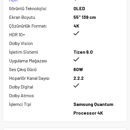
Görüntü Teknolojisi
QLED
Ekran Boyutu
55" 139 cm
Çözünürlük Formatı
4K
HDR 10+
Dolby Vision
İşletim Sistemi
Tizen 6.0
Uygulama Mağazası
Ses Çıkış Gücü
60W
Hoparlör Kanal Sayısı
2.2.2
Dolby Digital
Dolby Atmos
İşlemci Tipi
Samsung Quantum
Processor 4K